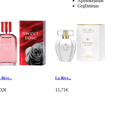
Apmokėjimas
Grąžinimas
 Rive...
La Rive...
La Rive In.
,02€
11,71€
8,89€