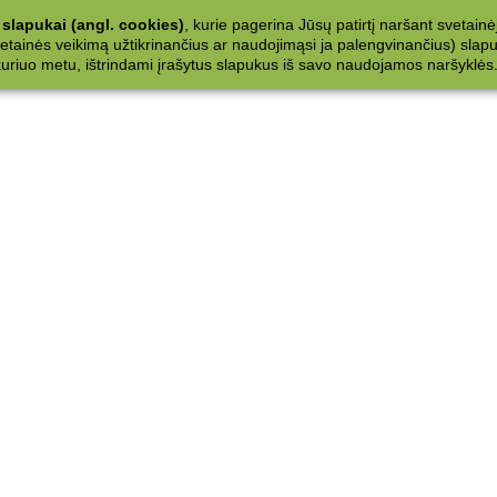
slapukai (angl. cookies)
, kurie pagerina Jūsų patirtį naršant svetainė
ainės veikimą užtikrinančius ar naudojimąsi ja palengvinančius) slapuku
 kuriuo metu, ištrindami įrašytus slapukus iš savo naudojamos naršyklės