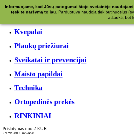
Kategorijos
Informuojame, kad Jūsų patogumui šioje svetainėje naudojami 
tęskite naršymą toliau
.
Parduotuvė naudoja tiek būtinuosius (svet
Kosmetika
atšaukti, bet
Kvepalai
Plaukų priežiūrai
Sveikatai ir prevencijai
Maisto papildai
Technika
Ortopedinės prekės
RINKINIAI
Pristatymas nuo 2 EUR
+370 654 60406