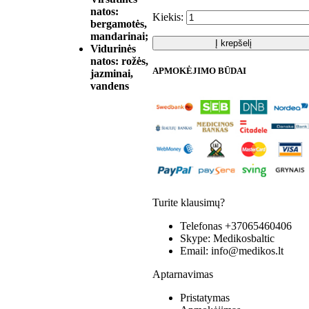
natos:
Kiekis:
bergamotės,
mandarinai;
Į krepšelį
Vidurinės
natos: rožės,
APMOKĖJIMO BŪDAI
jazminai,
vandens
Turite klausimų?
Telefonas
+37065460406
Skype:
Medikosbaltic
Email:
info@medikos.lt
Aptarnavimas
Pristatymas