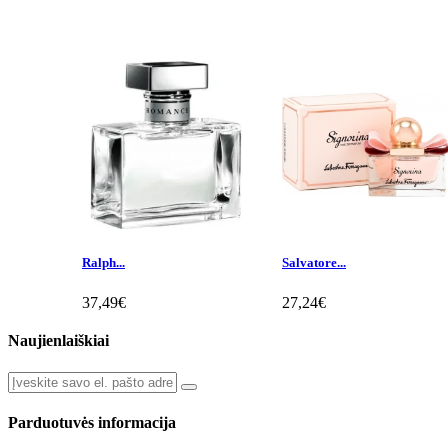
Ralph...
Salvatore...
37,49€
27,24€