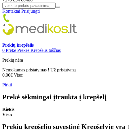
Kontaktai
Prisijungti
Prekių krepšelis
0
Prekė
Prekės
Krepšelis tuščias
Prekių nėra
Nemokamas pristatymas !
Už pristatymą
0,00€
Viso:
Pirkti
Prekė sėkmingai įtraukta į krepšelį
Kiekis
Viso:
Prekių krepšelio suvestinė
Krepšelyje yra 