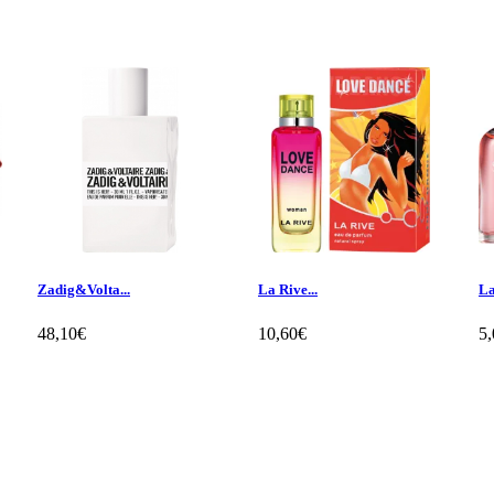
Zadig&Volta...
La Rive...
La
48,10€
10,60€
5