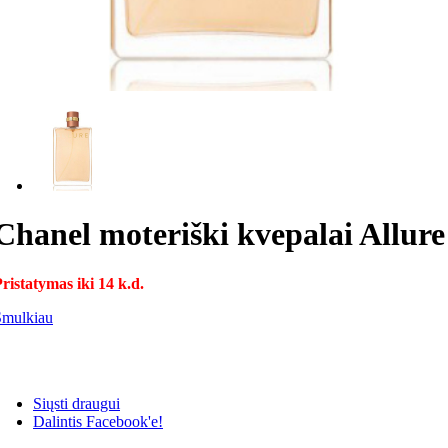
Chanel moteriški kvepalai Allur
ristatymas iki 14 k.d.
Smulkiau
Siųsti draugui
Dalintis Facebook'e!