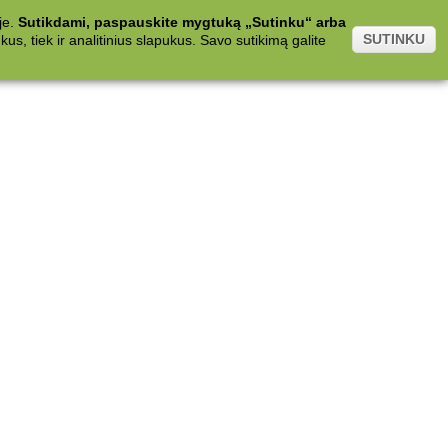
je.
Sutikdami, paspauskite mygtuką „Sutinku“ arba
SUTINKU
s, tiek ir analitinius slapukus. Savo sutikimą galite
.