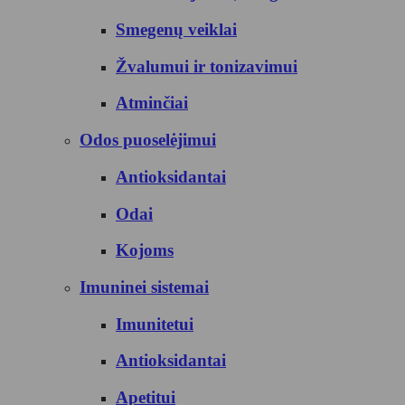
Smegenų veiklai
Žvalumui ir tonizavimui
Atminčiai
Odos puoselėjimui
Antioksidantai
Odai
Kojoms
Imuninei sistemai
Imunitetui
Antioksidantai
Apetitui