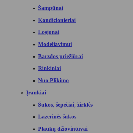
Šampūnai
Kondicionieriai
Losjonai
Modeliavimui
Barzdos priežiūrai
Rinkiniai
Nuo Plikimo
Įrankiai
Šukos, šepečiai, žirklės
Lazerinės šukos
Plaukų džiovintuvai