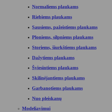
Normaliems plaukams
Riebiems plaukams
Sausiems, pažeistiems plaukams
Ploniems, silpniems plaukams
Storiems, šiurkštiems plaukams
Dažytiems plaukams
Šviesintiems plaukams
Skilinėjantiems plaukams
Garbanotiems plaukams
Nuo pleiskanų
Modeliavimui