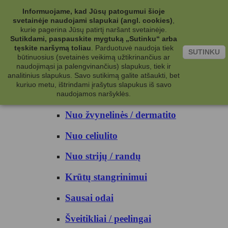
Kategorijos
Informuojame, kad Jūsų patogumui šioje
svetainėje naudojami slapukai (angl. cookies)
,
Kosmetika
kurie pagerina Jūsų patirtį naršant svetainėje.
Sutikdami, paspauskite mygtuką „Sutinku“ arba
tęskite naršymą toliau
.
Parduotuvė naudoja tiek
Kūno priežiūrai
SUTINKU
būtinuosius (svetainės veikimą užtikrinančius ar
naudojimąsi ja palengvinančius) slapukus, tiek ir
Nuo prakaito
analitinius slapukus. Savo sutikimą galite atšaukti, bet
kuriuo metu, ištrindami įrašytus slapukus iš savo
Kūno prausikliai
naudojamos naršyklės.
Nuo žvynelinės / dermatito
Nuo celiulito
Nuo strijų / randų
Krūtų stangrinimui
Sausai odai
Šveitikliai / peelingai