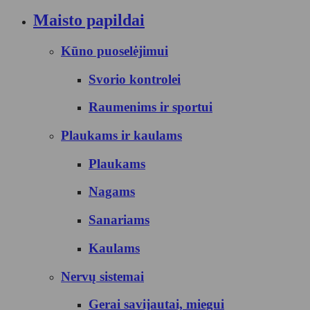
Maisto papildai
Kūno puoselėjimui
Svorio kontrolei
Raumenims ir sportui
Plaukams ir kaulams
Plaukams
Nagams
Sanariams
Kaulams
Nervų sistemai
Gerai savijautai, miegui