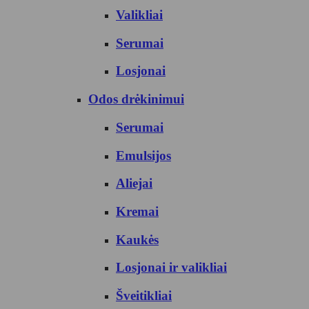
Valikliai
Serumai
Losjonai
Odos drėkinimui
Serumai
Emulsijos
Aliejai
Kremai
Kaukės
Losjonai ir valikliai
Šveitikliai