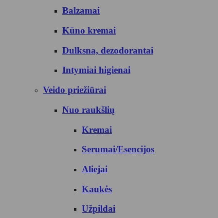
Balzamai
Kūno kremai
Dulksna, dezodorantai
Intymiai higienai
Veido priežiūrai
Nuo raukšlių
Kremai
Serumai/Esencijos
Aliejai
Kaukės
Užpildai