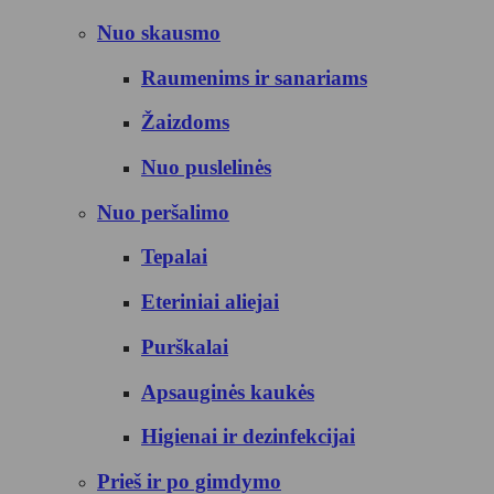
Nuo skausmo
Raumenims ir sanariams
Žaizdoms
Nuo puslelinės
Nuo peršalimo
Tepalai
Eteriniai aliejai
Purškalai
Apsauginės kaukės
Higienai ir dezinfekcijai
Prieš ir po gimdymo