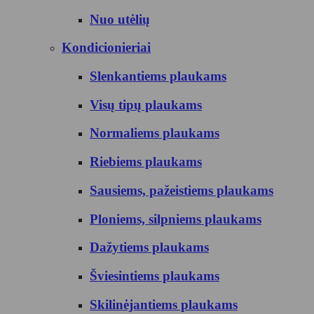
Nuo utėlių
Kondicionieriai
Slenkantiems plaukams
Visų tipų plaukams
Normaliems plaukams
Riebiems plaukams
Sausiems, pažeistiems plaukams
Ploniems, silpniems plaukams
Dažytiems plaukams
Šviesintiems plaukams
Skilinėjantiems plaukams