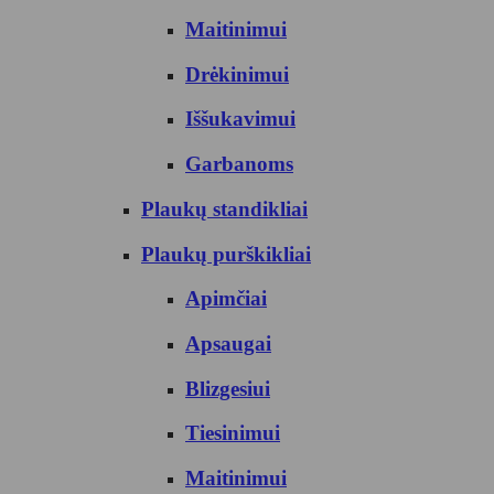
Maitinimui
Drėkinimui
Iššukavimui
Garbanoms
Plaukų standikliai
Plaukų purškikliai
Apimčiai
Apsaugai
Blizgesiui
Tiesinimui
Maitinimui