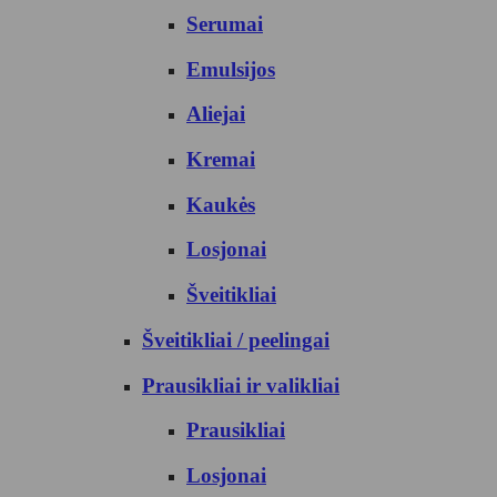
Serumai
Emulsijos
Aliejai
Kremai
Kaukės
Losjonai
Šveitikliai
Šveitikliai / peelingai
Prausikliai ir valikliai
Prausikliai
Losjonai