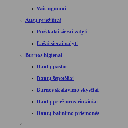
Vaisingumui
Ausų priežiūrai
Purškalai sierai valyti
Lašai sierai valyti
Burnos higienai
Dantų pastos
Dantų šepetėliai
Burnos skalavimo skysčiai
Dantų priežiūros rinkiniai
Dantų balinimo priemonės