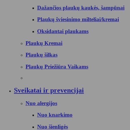
Dažančios plaukų kaukės, šampūnai
Plaukų šviesinimo milteliai/kremai
Oksidantai plaukams
Plaukų Kremai
Plaukų šilkas
Plaukų Priežiūra Vaikams
Sveikatai ir prevencijai
Nuo alergijos
Nuo knarkimo
Nuo šienligės