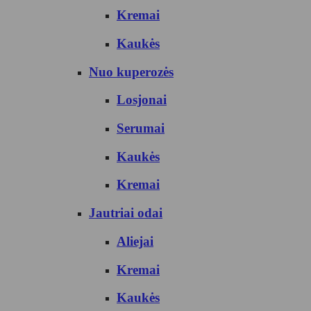
Kremai
Kaukės
Nuo kuperozės
Losjonai
Serumai
Kaukės
Kremai
Jautriai odai
Aliejai
Kremai
Kaukės