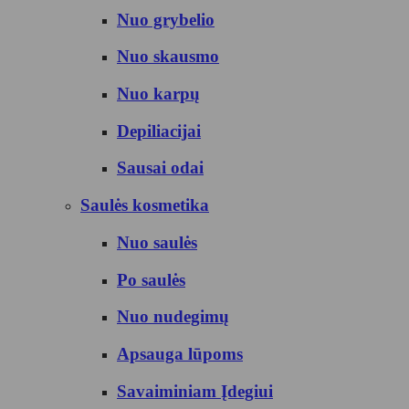
Nuo grybelio
Nuo skausmo
Nuo karpų
Depiliacijai
Sausai odai
Saulės kosmetika
Nuo saulės
Po saulės
Nuo nudegimų
Apsauga lūpoms
Savaiminiam Įdegiui