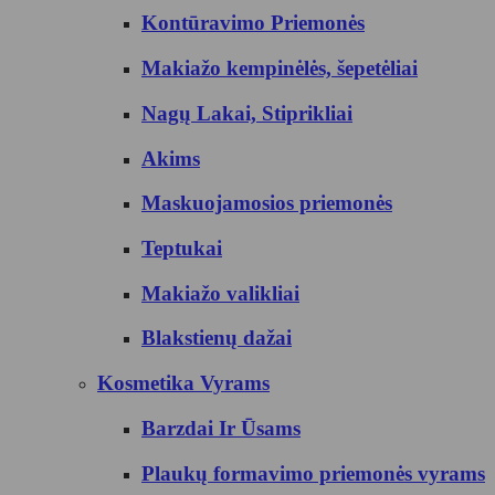
Kontūravimo Priemonės
Makiažo kempinėlės, šepetėliai
Nagų Lakai, Stiprikliai
Akims
Maskuojamosios priemonės
Teptukai
Makiažo valikliai
Blakstienų dažai
Kosmetika Vyrams
Barzdai Ir Ūsams
Plaukų formavimo priemonės vyrams