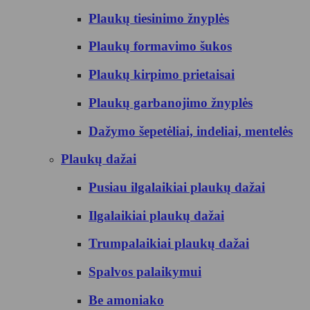
Plaukų tiesinimo žnyplės
Plaukų formavimo šukos
Plaukų kirpimo prietaisai
Plaukų garbanojimo žnyplės
Dažymo šepetėliai, indeliai, mentelės
Plaukų dažai
Pusiau ilgalaikiai plaukų dažai
Ilgalaikiai plaukų dažai
Trumpalaikiai plaukų dažai
Spalvos palaikymui
Be amoniako