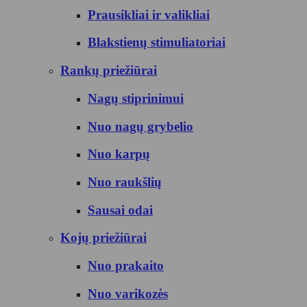
Prausikliai ir valikliai
Blakstienų stimuliatoriai
Rankų priežiūrai
Nagų stiprinimui
Nuo nagų grybelio
Nuo karpų
Nuo raukšlių
Sausai odai
Kojų priežiūrai
Nuo prakaito
Nuo varikozės