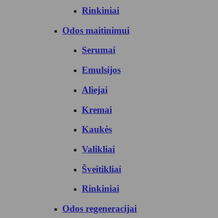
Rinkiniai
Odos maitinimui
Serumai
Emulsijos
Aliejai
Kremai
Kaukės
Valikliai
Šveitikliai
Rinkiniai
Odos regeneracijai