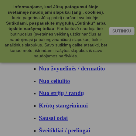
Kategorijos
Informuojame, kad Jūsų patogumui šioje
svetainėje naudojami slapukai (angl. cookies)
,
Kosmetika
kurie pagerina Jūsų patirtį naršant svetainėje.
Sutikdami, paspauskite mygtuką „Sutinku“ arba
tęskite naršymą toliau
.
Parduotuvė naudoja tiek
Kūno priežiūrai
SUTINKU
būtinuosius (svetainės veikimą užtikrinančius ar
naudojimąsi ja palengvinančius) slapukus, tiek ir
Nuo prakaito
analitinius slapukus. Savo sutikimą galite atšaukti, bet
kuriuo metu, ištrindami įrašytus slapukus iš savo
Kūno prausikliai
naudojamos naršyklės.
Nuo žvynelinės / dermatito
Nuo celiulito
Nuo strijų / randų
Krūtų stangrinimui
Sausai odai
Šveitikliai / peelingai