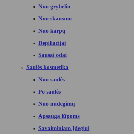
Nuo grybelio
Nuo skausmo
Nuo karpų
Depiliacijai
Sausai odai
Saulės kosmetika
Nuo saulės
Po saulės
Nuo nudegimų
Apsauga lūpoms
Savaiminiam Įdegiui