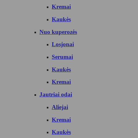
Kremai
Kaukės
Nuo kuperozės
Losjonai
Serumai
Kaukės
Kremai
Jautriai odai
Aliejai
Kremai
Kaukės