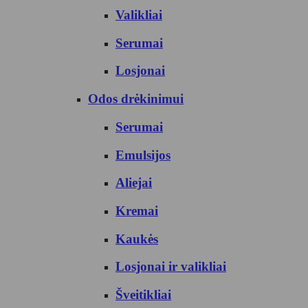
Valikliai
Serumai
Losjonai
Odos drėkinimui
Serumai
Emulsijos
Aliejai
Kremai
Kaukės
Losjonai ir valikliai
Šveitikliai