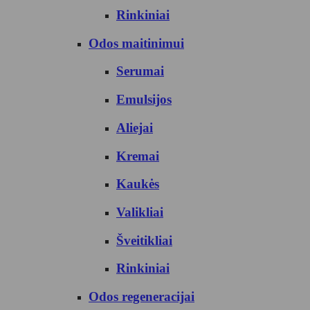
Rinkiniai
Odos maitinimui
Serumai
Emulsijos
Aliejai
Kremai
Kaukės
Valikliai
Šveitikliai
Rinkiniai
Odos regeneracijai