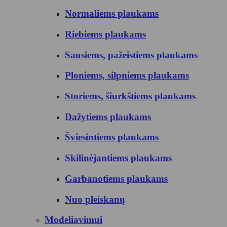
Normaliems plaukams
Riebiems plaukams
Sausiems, pažeistiems plaukams
Ploniems, silpniems plaukams
Storiems, šiurkštiems plaukams
Dažytiems plaukams
Šviesintiems plaukams
Skilinėjantiems plaukams
Garbanotiems plaukams
Nuo pleiskanų
Modeliavimui