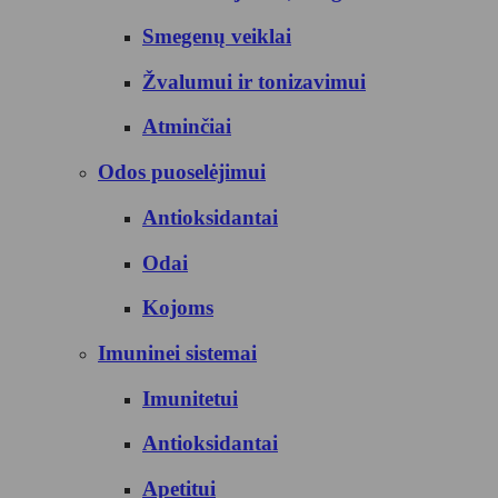
Smegenų veiklai
Žvalumui ir tonizavimui
Atminčiai
Odos puoselėjimui
Antioksidantai
Odai
Kojoms
Imuninei sistemai
Imunitetui
Antioksidantai
Apetitui