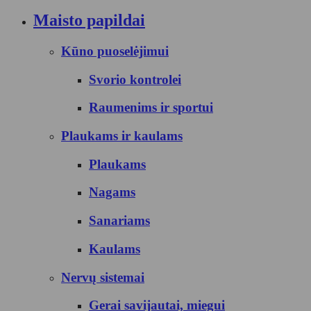
Maisto papildai
Kūno puoselėjimui
Svorio kontrolei
Raumenims ir sportui
Plaukams ir kaulams
Plaukams
Nagams
Sanariams
Kaulams
Nervų sistemai
Gerai savijautai, miegui