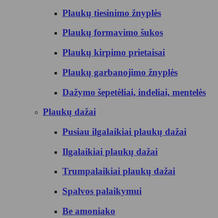
Plaukų tiesinimo žnyplės
Plaukų formavimo šukos
Plaukų kirpimo prietaisai
Plaukų garbanojimo žnyplės
Dažymo šepetėliai, indeliai, mentelės
Plaukų dažai
Pusiau ilgalaikiai plaukų dažai
Ilgalaikiai plaukų dažai
Trumpalaikiai plaukų dažai
Spalvos palaikymui
Be amoniako