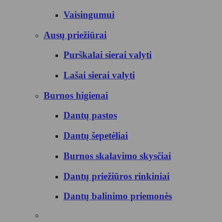
Vaisingumui
Ausų priežiūrai
Purškalai sierai valyti
Lašai sierai valyti
Burnos higienai
Dantų pastos
Dantų šepetėliai
Burnos skalavimo skysčiai
Dantų priežiūros rinkiniai
Dantų balinimo priemonės