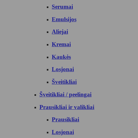
Serumai
Emulsijos
Aliejai
Kremai
Kaukės
Losjonai
Šveitikliai
Šveitikliai / peelingai
Prausikliai ir valikliai
Prausikliai
Losjonai