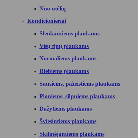
Nuo utėlių
Kondicionieriai
Slenkantiems plaukams
Visų tipų plaukams
Normaliems plaukams
Riebiems plaukams
Sausiems, pažeistiems plaukams
Ploniems, silpniems plaukams
Dažytiems plaukams
Šviesintiems plaukams
Skilinėjantiems plaukams