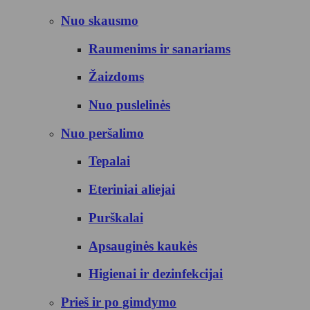
Nuo skausmo
Raumenims ir sanariams
Žaizdoms
Nuo puslelinės
Nuo peršalimo
Tepalai
Eteriniai aliejai
Purškalai
Apsauginės kaukės
Higienai ir dezinfekcijai
Prieš ir po gimdymo