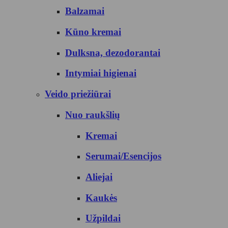
Balzamai
Kūno kremai
Dulksna, dezodorantai
Intymiai higienai
Veido priežiūrai
Nuo raukšlių
Kremai
Serumai/Esencijos
Aliejai
Kaukės
Užpildai