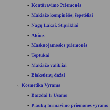
Kontūravimo Priemonės
Makiažo kempinėlės, šepetėliai
Nagų Lakai, Stiprikliai
Akims
Maskuojamosios priemonės
Teptukai
Makiažo valikliai
Blakstienų dažai
Kosmetika Vyrams
Barzdai Ir Ūsams
Plaukų formavimo priemonės vyrams