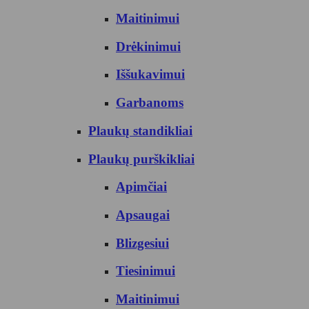
Maitinimui
Drėkinimui
Iššukavimui
Garbanoms
Plaukų standikliai
Plaukų purškikliai
Apimčiai
Apsaugai
Blizgesiui
Tiesinimui
Maitinimui