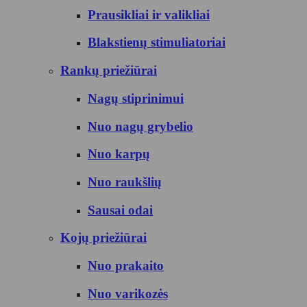
Prausikliai ir valikliai
Blakstienų stimuliatoriai
Rankų priežiūrai
Nagų stiprinimui
Nuo nagų grybelio
Nuo karpų
Nuo raukšlių
Sausai odai
Kojų priežiūrai
Nuo prakaito
Nuo varikozės