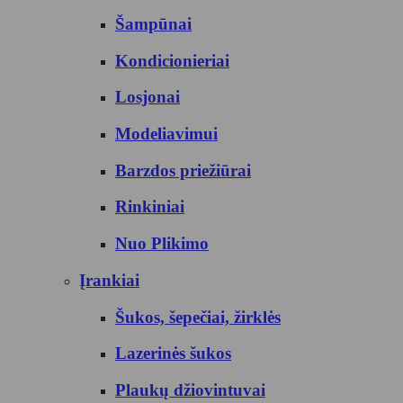
Šampūnai
Kondicionieriai
Losjonai
Modeliavimui
Barzdos priežiūrai
Rinkiniai
Nuo Plikimo
Įrankiai
Šukos, šepečiai, žirklės
Lazerinės šukos
Plaukų džiovintuvai