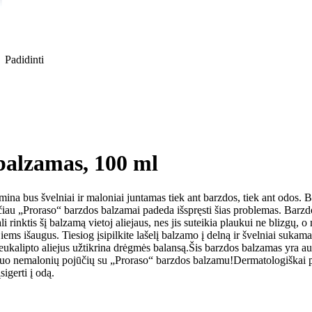
Padidinti
alzamas, 100 ml
mina bus švelniai ir maloniai juntamas tiek ant barzdos, tiek ant odos. 
čiau „Proraso“ barzdos balzamai padeda išspręsti šias problemas. Barz
i rinktis šį balzamą vietoj aliejaus, nes jis suteikia plaukui ne blizgų,
 jiems išaugus. Tiesiog įsipilkite lašelį balzamo į delną ir švelniai suka
eukalipto aliejus užtikrina drėgmės balansą.Šis barzdos balzamas yra au
ą nuo nemalonių pojūčių su „Proraso“ barzdos balzamu!Dermatologiška
igerti į odą.