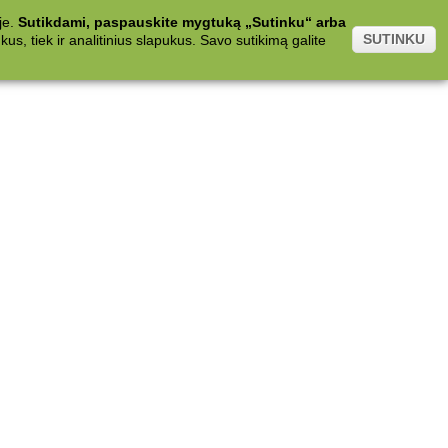
je.
Sutikdami, paspauskite mygtuką „Sutinku“ arba
SUTINKU
s, tiek ir analitinius slapukus. Savo sutikimą galite
.