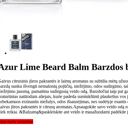
Azur Lime Beard Balm Barzdos b
aivus citrusinis jūros pakrantės ir laimų aromatas su subtilia mėtų užuo
arzdą sunku išvengti nemalonių pojūčių, niežėjimo, odos sudirgimo, ta
iežėjimo jausmą, pamaitina sudirgusią veido odą. Barzdočiai taip pat gal
raturtintas natūraliais aliejais, kurie padeda suminkštinti plaukelius vos
ebekamuos erzinantis niežulys, odos išsausėjimas, nes sudėtyje esantis 
aivus jūros pakrantės ir citrusų aromatas.Apsaugokite savo veido od
iek reikia. &Balzamą&paskleiskite ant veido ir masažuodami padėkite įs
iuo metu neturime