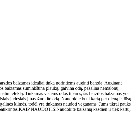
Barzdos balzamas idealiai tinka norintiems auginti barzdą. Auginant
dos balzamas suminkština plauką, gaivina odą, pašalina nemalonų
 o matinį efektą. Tinkamas visiems odos tipams, šis barzdos balzamas yra
maisiais judesiais įmasažuokite odą. Naudokite bent kartą per dieną ir Jūs
galinės kilmės, todėl yra tinkamas naudoti veganams. Jums tikrai patiks
i patikrintas.KAIP NAUDOTIS:Naudokite balzamą kasdien ir tiek kartų,