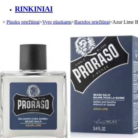
RINKINIAI
>
Plaukų priežiūrai
>
Vyrų plaukams
>
Barzdos priežiūrai
>
Azur Lime B