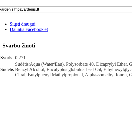
Siųsti draugui
Dalintis Facebook'e!
Svarbu žinoti
Svoris
0.271
Sudėtis:Aqua (Water/Eau), Polysorbate 40, Dicaprylyl Ether,
Sudėtis
Benzyl Alcohol, Eucalyptus globulus Leaf Oil, Ethylhexylglyc
Citral, Butylphenyl Mathylpropional, Alpha-somethyl Ionon, G