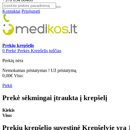
Kontaktai
Prisijungti
Prekių krepšelis
0
Prekė
Prekės
Krepšelis tuščias
Prekių nėra
Nemokamas pristatymas !
Už pristatymą
0,00€
Viso:
Pirkti
Prekė sėkmingai įtraukta į krepšelį
Kiekis
Viso:
Prekių krepšelio suvestinė
Krepšelyje yra 