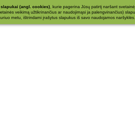
slapukai (angl. cookies)
, kurie pagerina Jūsų patirtį naršant svetainė
ainės veikimą užtikrinančius ar naudojimąsi ja palengvinančius) slapuku
 kuriuo metu, ištrindami įrašytus slapukus iš savo naudojamos naršyklės