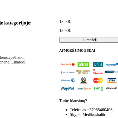
13,90€
je kategorijoje:
13,90€
Į krepšelį
APMOKĖJIMO BŪDAI
Phenoxyethanol,
onene, Linalool,
Turite klausimų?
Telefonas
+37065460406
Skype:
Medikosbaltic