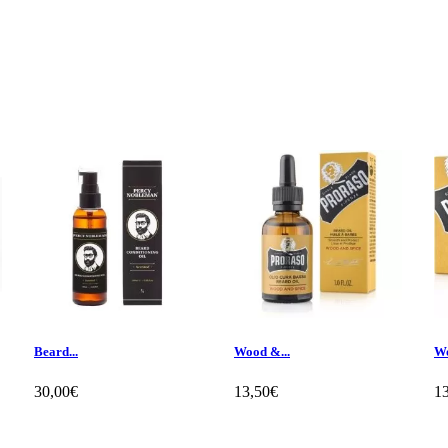
Beard...
Wood &...
Wo
30,00€
13,50€
1