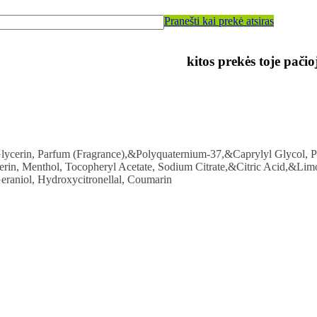
Pranešti kai prekė atsiras
kitos prekės toje pačio
 Glycerin, Parfum (Fragrance),&Polyquaternium-37,&Caprylyl Glycol, 
erin, Menthol, Tocopheryl Acetate, Sodium Citrate,&Citric Acid,&Lim
eraniol, Hydroxycitronellal, Coumarin