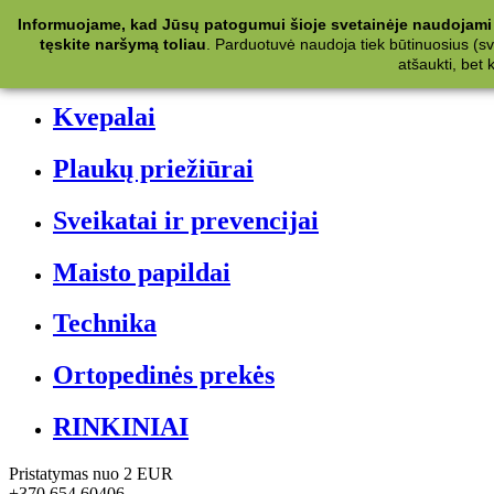
Kategorijos
Informuojame, kad Jūsų patogumui šioje svetainėje naudojami 
tęskite naršymą toliau
.
Parduotuvė naudoja tiek būtinuosius (svet
Kosmetika
atšaukti, bet
Kvepalai
Plaukų priežiūrai
Sveikatai ir prevencijai
Maisto papildai
Technika
Ortopedinės prekės
RINKINIAI
Pristatymas nuo 2 EUR
+370 654 60406