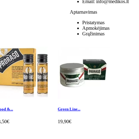
Email:
info@medikos.lt
Aptarnavimas
Pristatymas
Apmokėjimas
Grąžinimas
od &...
Green Line...
Red Line...
3,50€
19,90€
9,50€