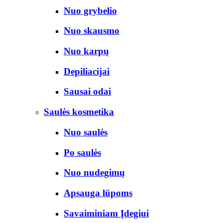
Nuo grybelio
Nuo skausmo
Nuo karpų
Depiliacijai
Sausai odai
Saulės kosmetika
Nuo saulės
Po saulės
Nuo nudegimų
Apsauga lūpoms
Savaiminiam Įdegiui