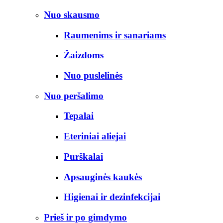
Nuo skausmo
Raumenims ir sanariams
Žaizdoms
Nuo puslelinės
Nuo peršalimo
Tepalai
Eteriniai aliejai
Purškalai
Apsauginės kaukės
Higienai ir dezinfekcijai
Prieš ir po gimdymo