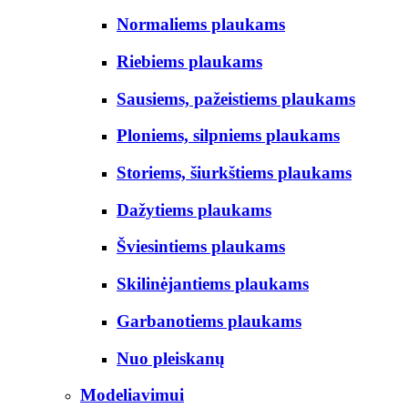
Normaliems plaukams
Riebiems plaukams
Sausiems, pažeistiems plaukams
Ploniems, silpniems plaukams
Storiems, šiurkštiems plaukams
Dažytiems plaukams
Šviesintiems plaukams
Skilinėjantiems plaukams
Garbanotiems plaukams
Nuo pleiskanų
Modeliavimui