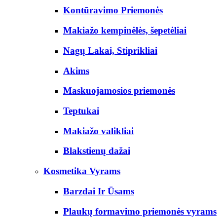
Kontūravimo Priemonės
Makiažo kempinėlės, šepetėliai
Nagų Lakai, Stiprikliai
Akims
Maskuojamosios priemonės
Teptukai
Makiažo valikliai
Blakstienų dažai
Kosmetika Vyrams
Barzdai Ir Ūsams
Plaukų formavimo priemonės vyrams