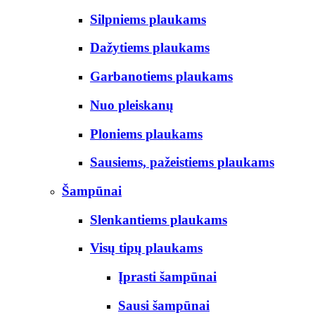
Silpniems plaukams
Dažytiems plaukams
Garbanotiems plaukams
Nuo pleiskanų
Ploniems plaukams
Sausiems, pažeistiems plaukams
Šampūnai
Slenkantiems plaukams
Visų tipų plaukams
Įprasti šampūnai
Sausi šampūnai