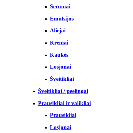
Serumai
Emulsijos
Aliejai
Kremai
Kaukės
Losjonai
Šveitikliai
Šveitikliai / peelingai
Prausikliai ir valikliai
Prausikliai
Losjonai