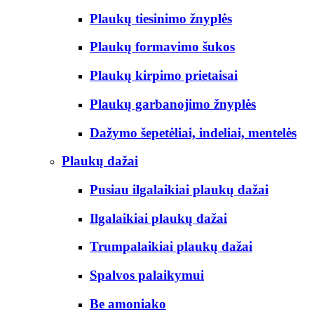
Plaukų tiesinimo žnyplės
Plaukų formavimo šukos
Plaukų kirpimo prietaisai
Plaukų garbanojimo žnyplės
Dažymo šepetėliai, indeliai, mentelės
Plaukų dažai
Pusiau ilgalaikiai plaukų dažai
Ilgalaikiai plaukų dažai
Trumpalaikiai plaukų dažai
Spalvos palaikymui
Be amoniako