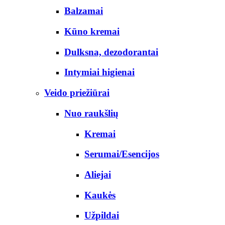
Balzamai
Kūno kremai
Dulksna, dezodorantai
Intymiai higienai
Veido priežiūrai
Nuo raukšlių
Kremai
Serumai/Esencijos
Aliejai
Kaukės
Užpildai