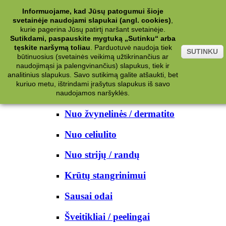
Kategorijos
Informuojame, kad Jūsų patogumui šioje
svetainėje naudojami slapukai (angl. cookies)
,
Kosmetika
kurie pagerina Jūsų patirtį naršant svetainėje.
Sutikdami, paspauskite mygtuką „Sutinku“ arba
tęskite naršymą toliau
.
Parduotuvė naudoja tiek
Kūno priežiūrai
SUTINKU
būtinuosius (svetainės veikimą užtikrinančius ar
naudojimąsi ja palengvinančius) slapukus, tiek ir
Nuo prakaito
analitinius slapukus. Savo sutikimą galite atšaukti, bet
kuriuo metu, ištrindami įrašytus slapukus iš savo
Kūno prausikliai
naudojamos naršyklės.
Nuo žvynelinės / dermatito
Nuo celiulito
Nuo strijų / randų
Krūtų stangrinimui
Sausai odai
Šveitikliai / peelingai