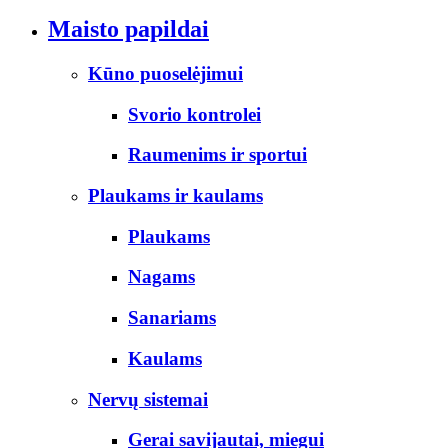
Maisto papildai
Kūno puoselėjimui
Svorio kontrolei
Raumenims ir sportui
Plaukams ir kaulams
Plaukams
Nagams
Sanariams
Kaulams
Nervų sistemai
Gerai savijautai, miegui