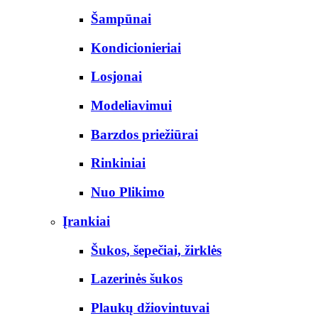
Šampūnai
Kondicionieriai
Losjonai
Modeliavimui
Barzdos priežiūrai
Rinkiniai
Nuo Plikimo
Įrankiai
Šukos, šepečiai, žirklės
Lazerinės šukos
Plaukų džiovintuvai