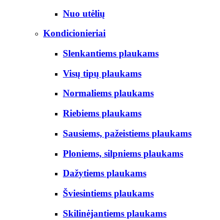
Nuo utėlių
Kondicionieriai
Slenkantiems plaukams
Visų tipų plaukams
Normaliems plaukams
Riebiems plaukams
Sausiems, pažeistiems plaukams
Ploniems, silpniems plaukams
Dažytiems plaukams
Šviesintiems plaukams
Skilinėjantiems plaukams