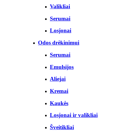
Valikliai
Serumai
Losjonai
Odos drėkinimui
Serumai
Emulsijos
Aliejai
Kremai
Kaukės
Losjonai ir valikliai
Šveitikliai