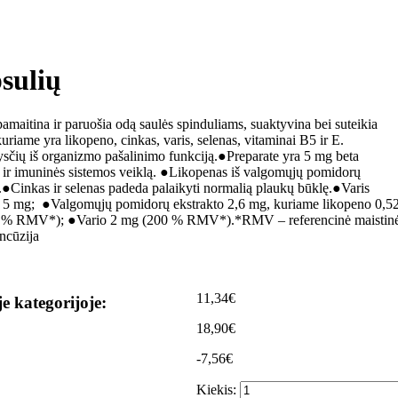
sulių
maitina ir paruošia odą saulės spinduliams, suaktyvina bei suteikia
kuriame yra likopeno, cinkas, varis, selenas, vitaminai B5 ir E.
kysčių iš organizmo pašalinimo funkciją.●Preparate yra 5 mg beta
tą ir imuninės sistemos veiklą. ●Likopenas iš valgomųjų pomidorų
ę.●Cinkas ir selenas padeda palaikyti normalią plaukų būklę.●Varis
ino 5 mg; ●Valgomųjų pomidorų ekstrakto 2,6 mg, kuriame likopeno 0,5
 % RMV*); ●Vario 2 mg (200 % RMV*).*RMV – referencinė maistin
ncūzija
11,34€
je kategorijoje:
18,90€
-7,56€
Kiekis: