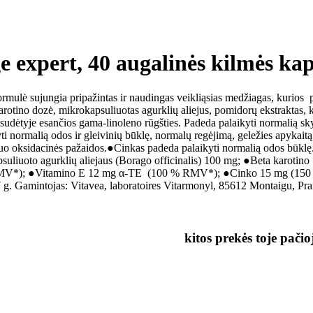
e expert, 40 augalinės kilmės kap
mulė sujungia pripažintas ir naudingas veikliąsias medžiagas, kurios pa
a karotino dozė, mikrokapsuliuotas agurklių aliejus, pomidorų ekstraktas, 
o sudėtyje esančios gama-linoleno rūgšties. Padeda palaikyti normalią s
ti normalią odos ir gleivinių būklę, normalų regėjimą, geležies apykai
s nuo oksidacinės pažaidos.●Cinkas padeda palaikyti normalią odos būkl
psuliuoto agurklių aliejaus (Borago officinalis) 100 mg; ●Beta karot
RMV*); ●Vitamino E 12 mg α-TE (100 % RMV*); ●Cinko 15 mg (150
7 g. Gamintojas: Vitavea, laboratoires Vitarmonyl, 85612 Montaigu, Pra
kitos prekės toje pačio