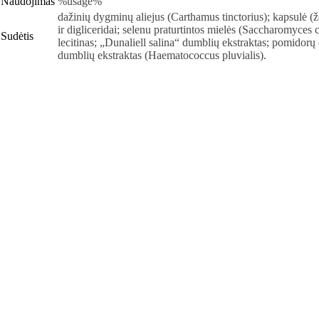
Naudojimas
%usage%
dažinių dygminų aliejus (Carthamus tinctorius); kapsulė (žel
ir digliceridai; selenu praturtintos mielės (Saccharomyces c
Sudėtis
lecitinas; „Dunaliell salina“ dumblių ekstraktas; pomidorų
dumblių ekstraktas (Haematococcus pluvialis).