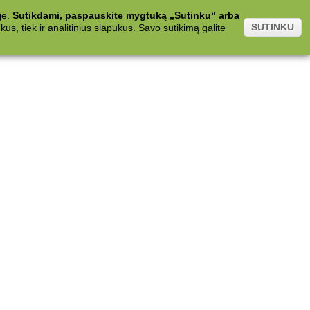
je.
Sutikdami, paspauskite mygtuką „Sutinku“ arba
SUTINKU
s, tiek ir analitinius slapukus. Savo sutikimą galite
.