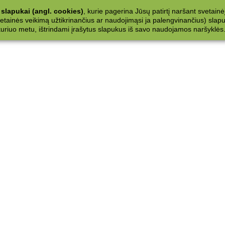
slapukai (angl. cookies)
, kurie pagerina Jūsų patirtį naršant svetainė
ainės veikimą užtikrinančius ar naudojimąsi ja palengvinančius) slapuku
 kuriuo metu, ištrindami įrašytus slapukus iš savo naudojamos naršyklės