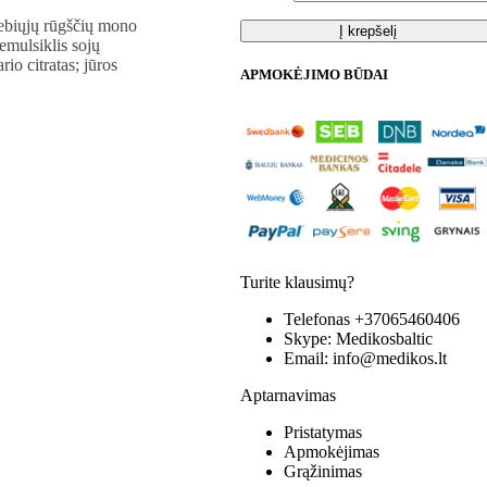
riebiųjų rūgščių mono
Į krepšelį
 emulsiklis sojų
io citratas; jūros
APMOKĖJIMO BŪDAI
Turite klausimų?
Telefonas
+37065460406
Skype:
Medikosbaltic
Email:
info@medikos.lt
Aptarnavimas
Pristatymas
Apmokėjimas
Grąžinimas