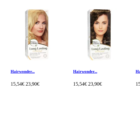
Hairwonder...
Hairwonder...
Ha
15,54€
23,90€
15,54€
23,90€
1
Klientų apžvalgos