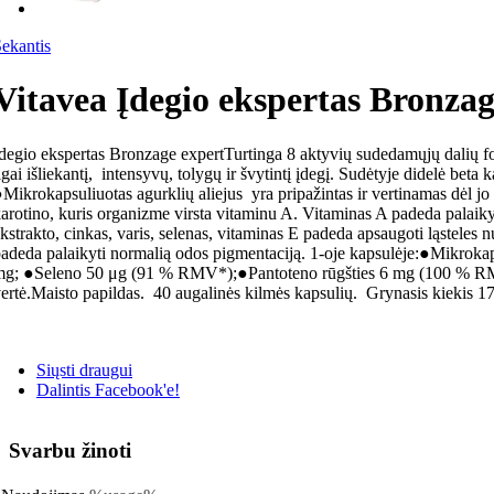
ekantis
Vitavea Įdegio ekspertas Bronzag
degio ekspertas Bronzage expertTurtinga 8 aktyvių sudedamųjų dalių for
lgai išliekantį, intensyvų, tolygų ir švytintį įdegį. Sudėtyje didelė bet
Mikrokapsuliuotas agurklių aliejus yra pripažintas ir vertinamas dėl j
arotino, kuris organizme virsta vitaminu A. Vitaminas A padeda palaiky
kstrakto, cinkas, varis, selenas, vitaminas E padeda apsaugoti ląstele
adeda palaikyti normalią odos pigmentaciją. 1-oje kapsulėje:●Mikroka
mg; ●Seleno 50 μg (91 % RMV*);●Pantoteno rūgšties 6 mg (100 % 
ertė.Maisto papildas. 40 augalinės kilmės kapsulių. Grynasis kiekis 1
Siųsti draugui
Dalintis Facebook'e!
Svarbu žinoti