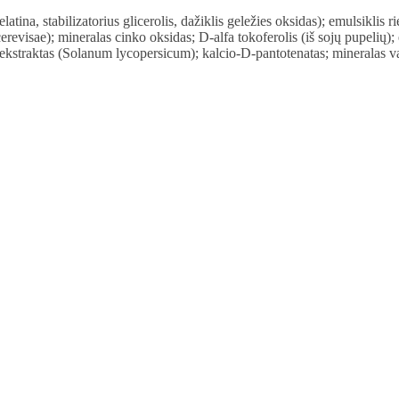
atina, stabilizatorius glicerolis, dažiklis geležies oksidas); emulsiklis 
erevisae); mineralas cinko oksidas; D-alfa tokoferolis (iš sojų pupelių);
 ekstraktas (Solanum lycopersicum); kalcio-D-pantotenatas; mineralas var