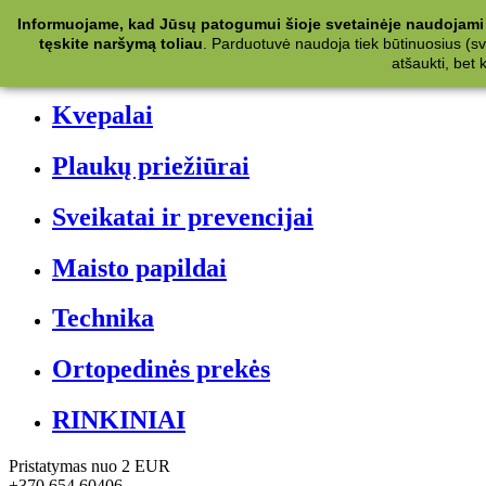
Kategorijos
Informuojame, kad Jūsų patogumui šioje svetainėje naudojami 
tęskite naršymą toliau
.
Parduotuvė naudoja tiek būtinuosius (svet
Kosmetika
atšaukti, bet
Kvepalai
Plaukų priežiūrai
Sveikatai ir prevencijai
Maisto papildai
Technika
Ortopedinės prekės
RINKINIAI
Pristatymas nuo 2 EUR
+370 654 60406