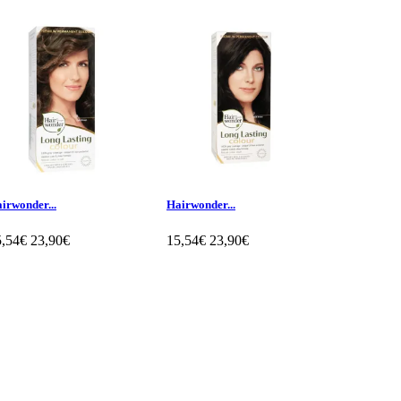
irwonder...
Hairwonder...
Hennaplus.
5,54€
23,90€
15,54€
23,90€
15,54€
2