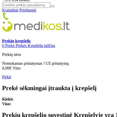
Kontaktai
Prisijungti
Prekių krepšelis
0
Prekė
Prekės
Krepšelis tuščias
Prekių nėra
Nemokamas pristatymas !
Už pristatymą
0,00€
Viso:
Pirkti
Prekė sėkmingai įtraukta į krepšelį
Kiekis
Viso:
Prekių krepšelio suvestinė
Krepšelyje yra 