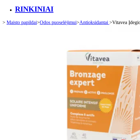
RINKINIAI
>
Maisto papildai
>
Odos puoselėjimui
>
Antioksidantai
>
Vitavea Įdegi