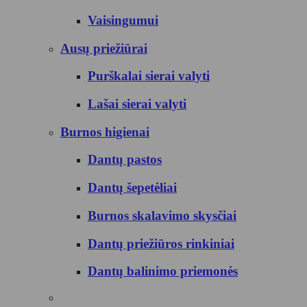
Vaisingumui
Ausų priežiūrai
Purškalai sierai valyti
Lašai sierai valyti
Burnos higienai
Dantų pastos
Dantų šepetėliai
Burnos skalavimo skysčiai
Dantų priežiūros rinkiniai
Dantų balinimo priemonės