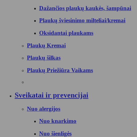
Dažančios plaukų kaukės, šampūnai
Plaukų šviesinimo milteliai/kremai
Oksidantai plaukams
Plaukų Kremai
Plaukų šilkas
Plaukų Priežiūra Vaikams
Sveikatai ir prevencijai
Nuo alergijos
Nuo knarkimo
Nuo šienligės