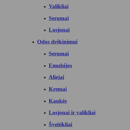
Valikliai
Serumai
Losjonai
Odos drėkinimui
Serumai
Emulsijos
Aliejai
Kremai
Kaukės
Losjonai ir valikliai
Šveitikliai