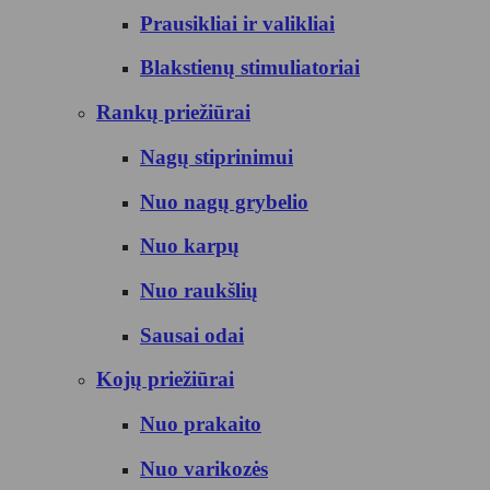
Prausikliai ir valikliai
Blakstienų stimuliatoriai
Rankų priežiūrai
Nagų stiprinimui
Nuo nagų grybelio
Nuo karpų
Nuo raukšlių
Sausai odai
Kojų priežiūrai
Nuo prakaito
Nuo varikozės