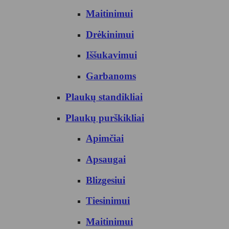
Maitinimui
Drėkinimui
Iššukavimui
Garbanoms
Plaukų standikliai
Plaukų purškikliai
Apimčiai
Apsaugai
Blizgesiui
Tiesinimui
Maitinimui