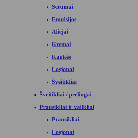
Serumai
Emulsijos
Aliejai
Kremai
Kaukės
Losjonai
Šveitikliai
Šveitikliai / peelingai
Prausikliai ir valikliai
Prausikliai
Losjonai