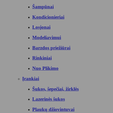
Šampūnai
Kondicionieriai
Losjonai
Modeliavimui
Barzdos priežiūrai
Rinkiniai
Nuo Plikimo
Įrankiai
Šukos, šepečiai, žirklės
Lazerinės šukos
Plaukų džiovintuvai