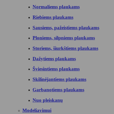
Normaliems plaukams
Riebiems plaukams
Sausiems, pažeistiems plaukams
Ploniems, silpniems plaukams
Storiems, šiurkštiems plaukams
Dažytiems plaukams
Šviesintiems plaukams
Skilinėjantiems plaukams
Garbanotiems plaukams
Nuo pleiskanų
Modeliavimui