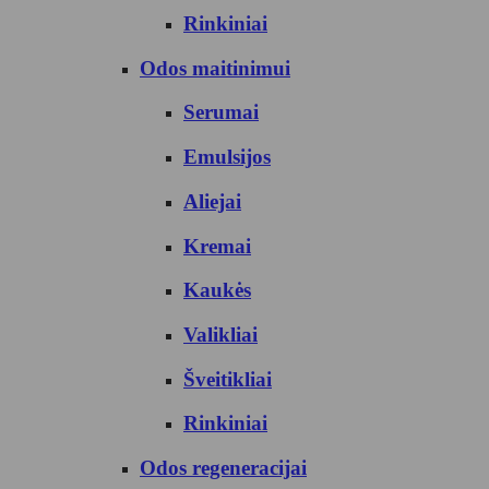
Rinkiniai
Odos maitinimui
Serumai
Emulsijos
Aliejai
Kremai
Kaukės
Valikliai
Šveitikliai
Rinkiniai
Odos regeneracijai