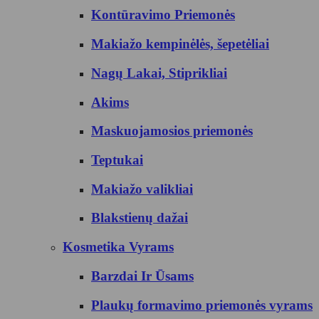
Kontūravimo Priemonės
Makiažo kempinėlės, šepetėliai
Nagų Lakai, Stiprikliai
Akims
Maskuojamosios priemonės
Teptukai
Makiažo valikliai
Blakstienų dažai
Kosmetika Vyrams
Barzdai Ir Ūsams
Plaukų formavimo priemonės vyrams