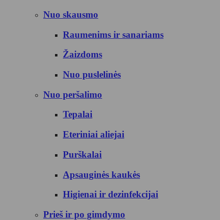
Nuo skausmo
Raumenims ir sanariams
Žaizdoms
Nuo puslelinės
Nuo peršalimo
Tepalai
Eteriniai aliejai
Purškalai
Apsauginės kaukės
Higienai ir dezinfekcijai
Prieš ir po gimdymo