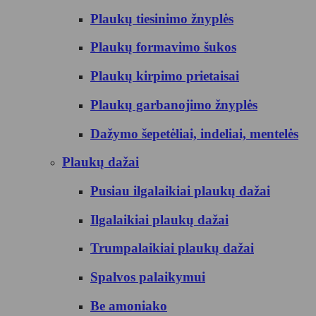
Plaukų tiesinimo žnyplės
Plaukų formavimo šukos
Plaukų kirpimo prietaisai
Plaukų garbanojimo žnyplės
Dažymo šepetėliai, indeliai, mentelės
Plaukų dažai
Pusiau ilgalaikiai plaukų dažai
Ilgalaikiai plaukų dažai
Trumpalaikiai plaukų dažai
Spalvos palaikymui
Be amoniako