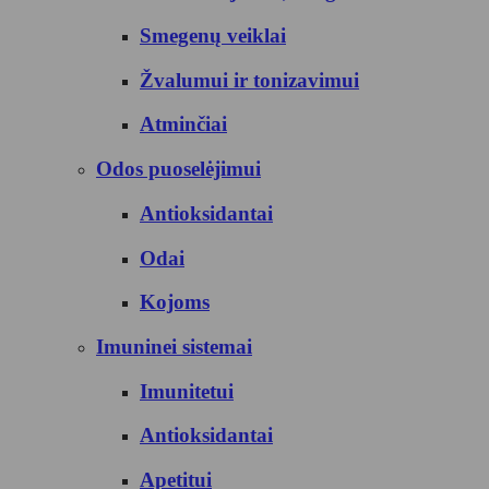
Smegenų veiklai
Žvalumui ir tonizavimui
Atminčiai
Odos puoselėjimui
Antioksidantai
Odai
Kojoms
Imuninei sistemai
Imunitetui
Antioksidantai
Apetitui