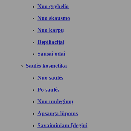
Nuo grybelio
Nuo skausmo
Nuo karpų
Depiliacijai
Sausai odai
Saulės kosmetika
Nuo saulės
Po saulės
Nuo nudegimų
Apsauga lūpoms
Savaiminiam Įdegiui