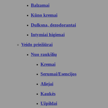
Balzamai
Kūno kremai
Dulksna, dezodorantai
Intymiai higienai
Veido priežiūrai
Nuo raukšlių
Kremai
Serumai/Esencijos
Aliejai
Kaukės
Užpildai