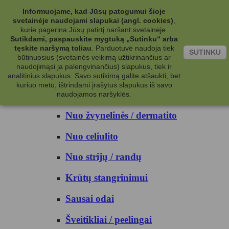
Kategorijos
Informuojame, kad Jūsų patogumui šioje
svetainėje naudojami slapukai (angl. cookies)
,
Kosmetika
kurie pagerina Jūsų patirtį naršant svetainėje.
Sutikdami, paspauskite mygtuką „Sutinku“ arba
tęskite naršymą toliau
.
Parduotuvė naudoja tiek
Kūno priežiūrai
SUTINKU
būtinuosius (svetainės veikimą užtikrinančius ar
naudojimąsi ja palengvinančius) slapukus, tiek ir
Nuo prakaito
analitinius slapukus. Savo sutikimą galite atšaukti, bet
kuriuo metu, ištrindami įrašytus slapukus iš savo
Kūno prausikliai
naudojamos naršyklės.
Nuo žvynelinės / dermatito
Nuo celiulito
Nuo strijų / randų
Krūtų stangrinimui
Sausai odai
Šveitikliai / peelingai