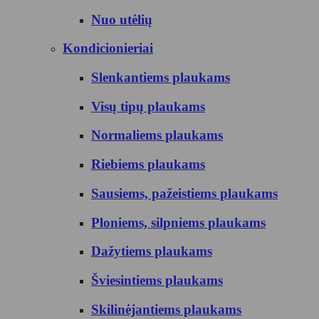
Nuo utėlių
Kondicionieriai
Slenkantiems plaukams
Visų tipų plaukams
Normaliems plaukams
Riebiems plaukams
Sausiems, pažeistiems plaukams
Ploniems, silpniems plaukams
Dažytiems plaukams
Šviesintiems plaukams
Skilinėjantiems plaukams