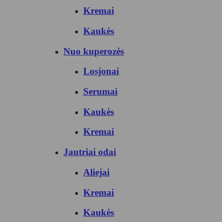
Kremai
Kaukės
Nuo kuperozės
Losjonai
Serumai
Kaukės
Kremai
Jautriai odai
Aliejai
Kremai
Kaukės